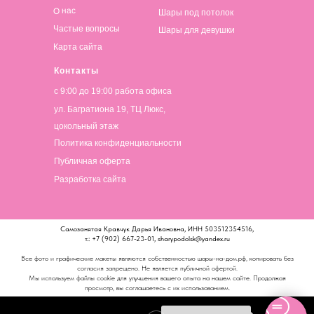
О нас
Шары под потолок
Частые вопросы
Шары для девушки
Карта сайта
Контакты
с 9:00 до 19:00 работа офиса
ул. Багратиона 19, ТЦ Люкс,
цокольный этаж
Политика конфиденциальности
Публичная оферта
Разработка сайта
Самозанятая Кравчук Дарья Ивановна, ИНН 503512354516,
т.: +7 (902) 667-23-01, sharypodolsk@yandex.ru
Все фото и графические макеты являются собственностью шары-на-дом.рф, копировать без
согласия запрещено. Не является публичной офертой.
Мы используем файлы cookie для улучшения вашего опыта на нашем сайте. Продолжая
просмотр, вы соглашаетесь с их использованием.