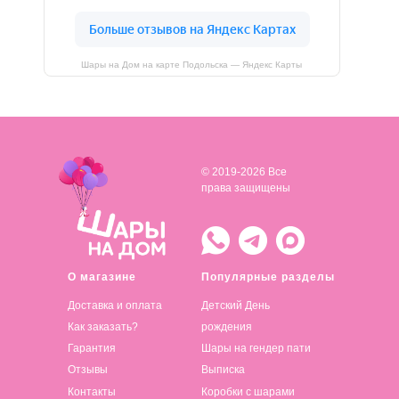
Шары на Дом на карте Подольска — Яндекс Карты
© 2019-2026 Все
права защищены
О магазине
Популярные разделы
Доставка и оплата
Детский День
Как заказать?
рождения
Гарантия
Шары на гендер пати
Отзывы
Выписка
Контакты
Коробки с шарами