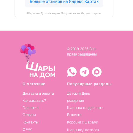
Шары на Дом на карте Подольска — Яндекс Карты
© 2019-2026 Все
права защищены
О магазине
Популярные разделы
Доставка и оплата
Детский День
Как заказать?
рождения
Гарантия
Шары на гендер пати
Отзывы
Выписка
Контакты
Коробки с шарами
О нас
Шары под потолок