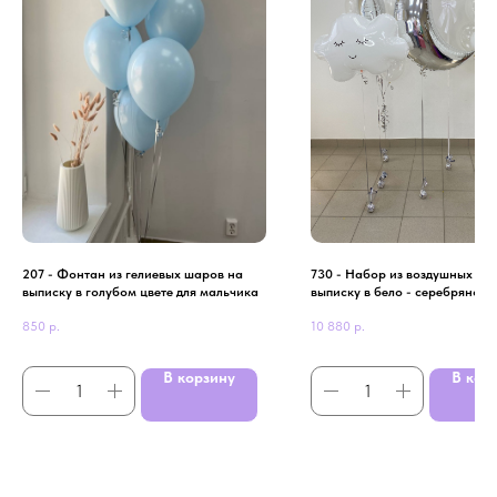
207 - Фонтан из гелиевых шаров на
730 - Набор из воздушных ша
выписку в голубом цвете для мальчика
выписку в бело - серебряном 
850
р.
10 880
р.
В корзину
В кор