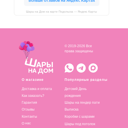
Шары на Дом на карте Подольска — Яндекс Карты
© 2019-2026 Все
права защищены
О магазине
Популярные разделы
Доставка и оплата
Детский День
Как заказать?
рождения
Гарантия
Шары на гендер пати
Отзывы
Выписка
Контакты
Коробки с шарами
О нас
Шары под потолок