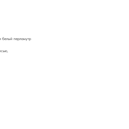
и белый перламутр
исью,