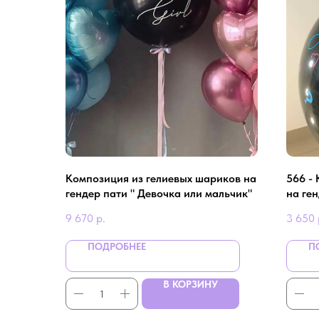
Композиция из гелиевых шариков на
566 -
гендер пати " Девочка или мальчик"
на ге
девоч
9 670
р.
3 650
ПОДРОБНЕЕ
П
В КОРЗИНУ