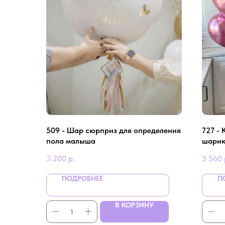
509 - Шар сюрприз для определения
727 -
пола малыша
шарик
3 200
р.
5 560
ПОДРОБНЕЕ
П
В КОРЗИНУ