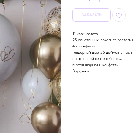
ЗАКАЗАТЬ
11 хром золото
25 однотонных: эвкалипт пастель 
4 с конфетти
Гендерный шар 36 дюймов с надп
на атласной ленте с бантом
внутри шарики и конфетти
3 грузика