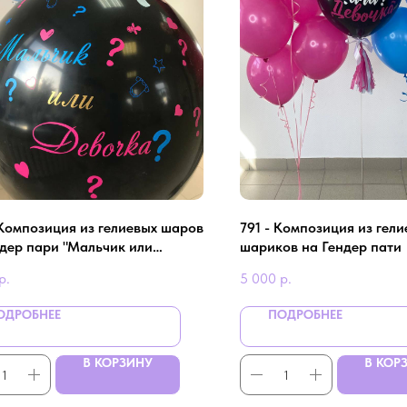
 Композиция из гелиевых шаров
791 - Композиция из гел
ндер пари "Мальчик или
шариков на Гендер пати
ка"
р.
5 000
р.
ОДРОБНЕЕ
ПОДРОБНЕЕ
В КОРЗИНУ
В КОР