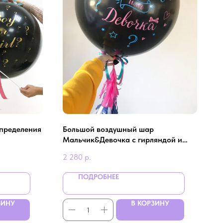
определения
Большой воздушный шар
Мальчик&Девочка с гирляндой и
перьями внутри
2 280
р.
ПОДРОБНЕЕ
ЗИНУ
В КОРЗИНУ