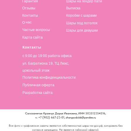
Гарантия
Шары на гендер пати
Отзывы
Выписка
Контакты
Коробки с шарами
О нас
Шары под потолок
Частые вопросы
Шары для девушки
Карта сайта
Контакты
с 9:00 до 19:00 работа офиса
ул. Багратиона 19, ТЦ Люкс,
цокольный этаж
Политика конфиденциальности
Публичная оферта
Разработка сайта
Самозанятая Кравчук Дарья Ивановна, ИНН 503512354516,
т.: +7 (902) 667-23-01, sharypodolsk@yandex.ru
Все фото и графические макеты являются собственностью шары-на-дом.рф, копировать без
согласия запрещено. Не является публичной офертой.