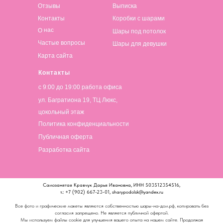
Отзывы
Выписка
Контакты
Коробки с шарами
О нас
Шары под потолок
Частые вопросы
Шары для девушки
Карта сайта
Контакты
с 9:00 до 19:00 работа офиса
ул. Багратиона 19, ТЦ Люкс,
цокольный этаж
Политика конфиденциальности
Публичная оферта
Разработка сайта
Самозанятая Кравчук Дарья Ивановна, ИНН 503512354516,
т.: +7 (902) 667-23-01, sharypodolsk@yandex.ru
Все фото и графические макеты являются собственностью шары-на-дом.рф, копировать без
согласия запрещено. Не является публичной офертой.
Мы используем файлы cookie для улучшения вашего опыта на нашем сайте. Продолжая