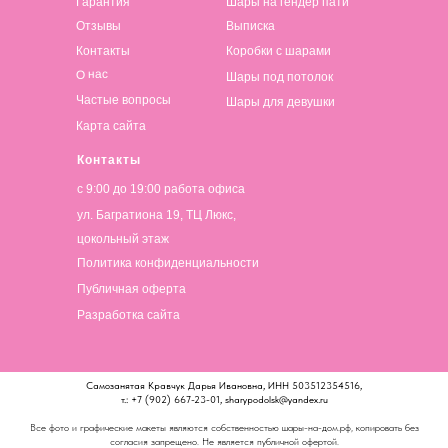
Гарантия
Шары на гендер пати
Отзывы
Выписка
Контакты
Коробки с шарами
О нас
Шары под потолок
Частые вопросы
Шары для девушки
Карта сайта
Контакты
с 9:00 до 19:00 работа офиса
ул. Багратиона 19, ТЦ Люкс,
цокольный этаж
Политика конфиденциальности
Публичная оферта
Разработка сайта
Самозанятая Кравчук Дарья Ивановна, ИНН 503512354516,
т.: +7 (902) 667-23-01, sharypodolsk@yandex.ru
Все фото и графические макеты являются собственностью шары-на-дом.рф, копировать без
согласия запрещено. Не является публичной офертой.