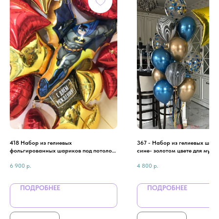
418 Набор из гелиевых
367 - Набор из гелиевых шари
фольгированных шариков под потолок
сине- золотом цвете для мужч
с бэтмэном для мужчины
6 900
р.
4 800
р.
ПОДРОБНЕЕ
ПОДРОБНЕЕ