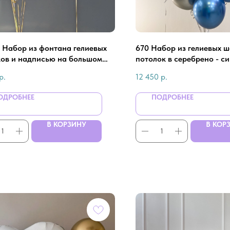
- Набор из фонтана гелиевых
670 Набор из гелиевых 
ов и надписью на большом
потолок в серебрено - с
для мужчины
на юбилей 80 лет для му
р.
12 450
р.
ОДРОБНЕЕ
ПОДРОБНЕЕ
В КОРЗИНУ
В КОР