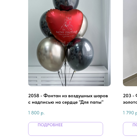
2058 - Фонтан из воздушных шаров
203 - 
с надписью на сердце "Для папы"
золот
1 800
р.
1 790
ПОДРОБНЕЕ
П