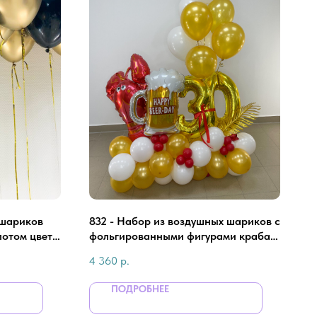
 шариков
832 - Набор из воздушных шариков с
лотом цвете
фольгированными фигурами краба и
пива для мужчины
4 360
р.
ПОДРОБНЕЕ