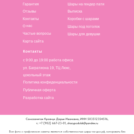
Гарантия
Шары на гендер пати
Отзывы
Выписка
Контакты
Коробки с шарами
О нас
Шары под потолок
Частые вопросы
Шары для девушки
Карта сайта
Контакты
с 9:00 до 19:00 работа офиса
ул. Багратиона 19, ТЦ Люкс,
цокольный этаж
Политика конфиденциальности
Публичная оферта
Разработка сайта
Самозанятая Кравчук Дарья Ивановна, ИНН 503512354516,
т.: +7 (902) 667-23-01, sharypodolsk@yandex.ru
Все фото и графические макеты являются собственностью шары-на-дом.рф, копировать без