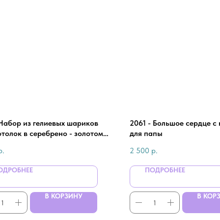
 Набор из гелиевых шариков
2061 - Большое сердце с
отолок в серебрено - золотом
для папы
 для мужчины
р.
2 500
р.
ОДРОБНЕЕ
ПОДРОБНЕЕ
В КОРЗИНУ
В КОР