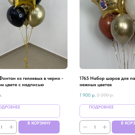
Фонтан из гелиевых в черно -
1765 Набор шаров для п
ом цвете с надписью
нежных цветах
р.
1 900
р.
2 200
р.
ОДРОБНЕЕ
ПОДРОБНЕЕ
В КОРЗИНУ
В КОР