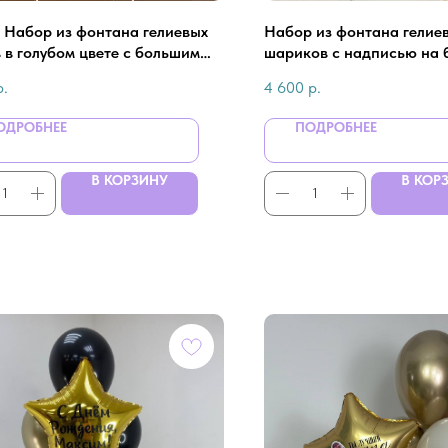
- Набор из фонтана гелиевых
Набор из фонтана гелие
 в голубом цвете с большим
шариков с надписью на
ем для мужчины
звезде для мужчины
р.
4 600
р.
ОДРОБНЕЕ
ПОДРОБНЕЕ
В КОРЗИНУ
В КОР