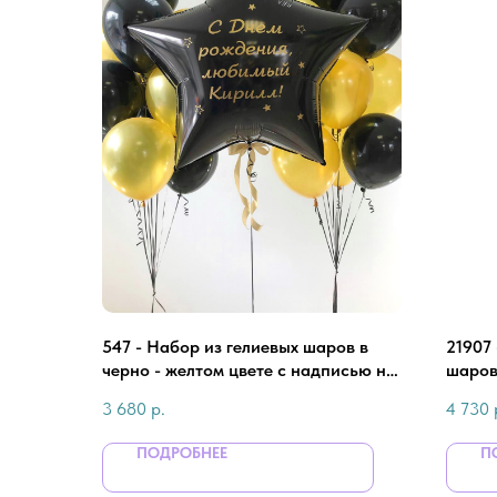
547 - Набор из гелиевых шаров в
21907
черно - желтом цвете с надписью на
шаров
большой звезде для мужчины
больш
3 680
р.
4 730
ПОДРОБНЕЕ
П