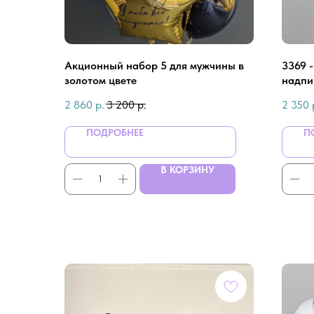
Aкционный нaбор 5 для мужчины в
3369 
золотом цвете
надпи
2 860
р.
3 200
р.
2 350
ПОДРОБНЕЕ
П
В КОРЗИНУ