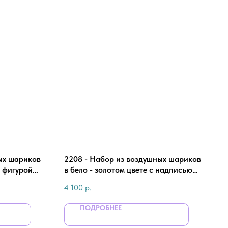
ых шариков
2208 - Набор из воздушных шариков
с фигурой
в бело - золотом цвете с надписью
чины
на большом шаре для мужчин
4 100
р.
ПОДРОБНЕЕ