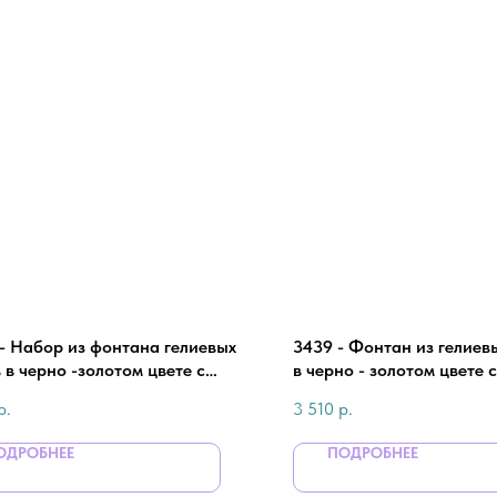
 - Набор из фонтана гелиевых
3439 - Фонтан из гелиев
 в черно -золотом цвете с
в черно - золотом цвете 
им шаром для мужчины
бутылкой виски для муж
р.
3 510
р.
ОДРОБНЕЕ
ПОДРОБНЕЕ