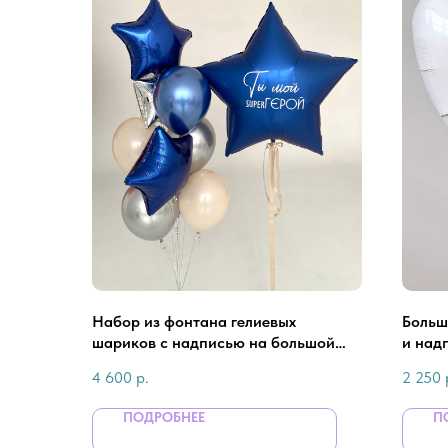
Набор из фонтана гелиевых
Больш
шариков с надписью на большой
и над
звезде для мужчины
4 600
р.
2 250
ПОДРОБНЕЕ
П