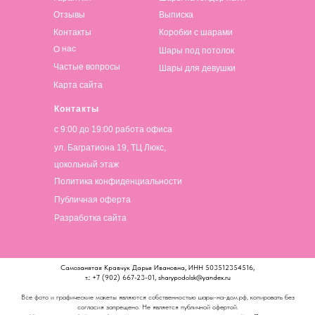
Отзывы
Выписка
Контакты
Коробки с шарами
О нас
Шары под потолок
Частые вопросы
Шары для девушки
Карта сайта
Контакты
с 9:00 до 19:00 работа офиса
ул. Багратиона 19, ТЦ Люкс,
цокольный этаж
Политика конфиденциальности
Публичная оферта
Разработка сайта
Самозанятая Кравчук Дарья Ивановна, ИНН 503512354516,
т.: +7 (902) 667-23-01, sharypodolsk@yandex.ru
Все фото и графические макеты являются собственностью шары-на-дом.рф, копировать без
согласия запрещено. Не является публичной офертой.