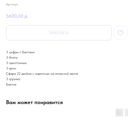
Артикул:
5600,00
р.
ЗАКАЗАТЬ
3 цифры с бантами
3 Агата
3 однотонных
3 хром
Сфера 22 дюйма с надписью на атласной ленте
3 грузика
Бантик
Вам может понравится