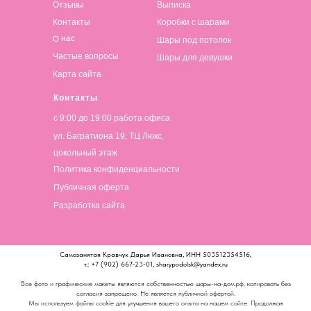
Отзывы
Выписка
Контакты
Коробки с шарами
О нас
Шары под потолок
Частые вопросы
Шары для девушки
Карта сайта
Контакты
с 9:00 до 19:00 работа офиса
ул. Багратиона 19, ТЦ Люкс,
цокольный этаж
Политика конфиденциальности
Публичная оферта
Разработка сайта
Самозанятая Кравчук Дарья Ивановна, ИНН 503512354516,
т.: +7 (902) 667-23-01, sharypodolsk@yandex.ru
Все фото и графические макеты являются собственностью шары-на-дом.рф, копировать без
согласия запрещено. Не является публичной офертой.
Мы используем файлы cookie для улучшения вашего опыта на нашем сайте. Продолжая