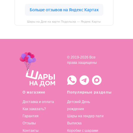
Шары на Дом на карте Подольска — Яндекс Карты
© 2019-2026 Все
права защищены
О магазине
Популярные разделы
Доставка и оплата
Детский День
Как заказать?
рождения
Гарантия
Шары на гендер пати
Отзывы
Выписка
Контакты
Коробки с шарами