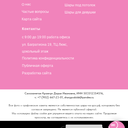
О нас
Шары под потолок
Частые вопросы
Шары для девушки
Карта сайта
Контакты
с 9:00 до 19:00 работа офиса
ул. Багратиона 19, ТЦ Люкс,
цокольный этаж
Политика конфиденциальности
Публичная оферта
Разработка сайта
Самозанятая Кравчук Дарья Ивановна, ИНН 503512354516,
т.: +7 (902) 667-23-01, sharypodolsk@yandex.ru
Все фото и графические макеты являются собственностью шары-на-дом.рф, копировать без
согласия запрещено. Не является публичной офертой.
Мы используем файлы cookie для улучшения вашего опыта на нашем сайте. Продолжая
просмотр, вы соглашаетесь с их использованием.