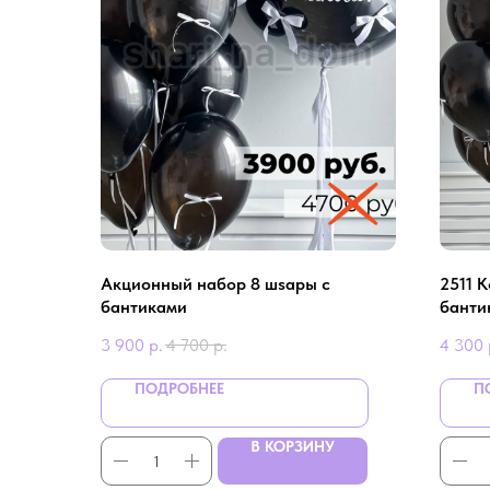
Aкционный нaбор 8 шsaры с
2511 
бaнтикaми
банти
3 900
р.
4 700
р.
4 300
ПОДРОБНЕЕ
П
В КОРЗИНУ