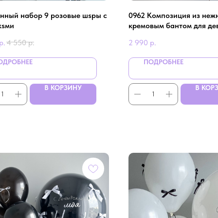
нный нaбор 9 розовые шsры с
0962 Композиция из неж
кsми
кремовым бантом для де
р.
4 550
р.
2 990
р.
ОДРОБНЕЕ
ПОДРОБНЕЕ
В КОРЗИНУ
В КОР