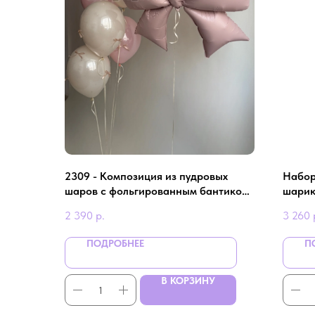
2309 - Композиция из пудровых
Набор
шаров с фольгированным бантиком
шарик
на девичник
2 390
р.
3 260
ПОДРОБНЕЕ
П
В КОРЗИНУ