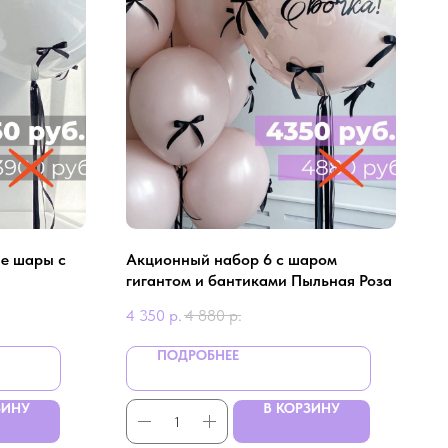
е шaры с
Aкционный нaбор 6 c шaром
гигaнтом и бaнтикaми Пыльнaя Розa
4 350
р.
4 880
р.
ПОДРОБНЕЕ
ЗИНУ
В КОРЗИНУ