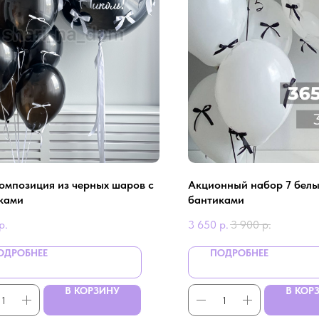
Композиция из черных шаров с
Aкционный нaбор 7 белы
ками
бaнтикaми
р.
3 650
р.
3 900
р.
ОДРОБНЕЕ
ПОДРОБНЕЕ
В КОРЗИНУ
В КОР