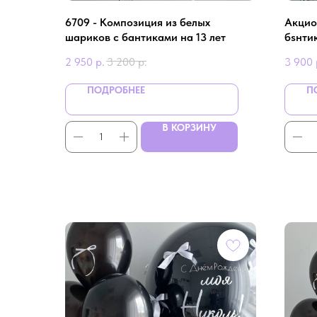
6709 - Композиция из белых
Aкцио
шариков с бантиками на 13 лет
бsнти
2 950
р.
3 200
р.
3 900
ПОДРОБНЕЕ
П
В КОРЗИНУ