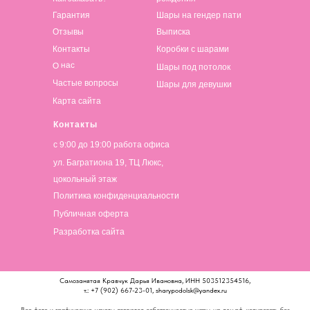
Гарантия
Шары на гендер пати
Отзывы
Выписка
Контакты
Коробки с шарами
О нас
Шары под потолок
Частые вопросы
Шары для девушки
Карта сайта
Контакты
с 9:00 до 19:00 работа офиса
ул. Багратиона 19, ТЦ Люкс,
цокольный этаж
Политика конфиденциальности
Публичная оферта
Разработка сайта
Самозанятая Кравчук Дарья Ивановна, ИНН 503512354516,
т.: +7 (902) 667-23-01, sharypodolsk@yandex.ru
Все фото и графические макеты являются собственностью шары-на-дом.рф, копировать без