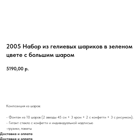
2005 Набор из гелиевых шариков в зеленом
цвете с большим шаром
5190,00
р.
ЗАКАЗАТЬ
Композиция из шаров:
- Фонтан из 10 шаров (2 звезды 45 см + 3 хром + 2 с конфетти + 3 с рисунком);
- Гигант стекло с конфетти и индивидуальной надписью
-грузики, пакеты
Доставка и оплата
Доставка и оплата