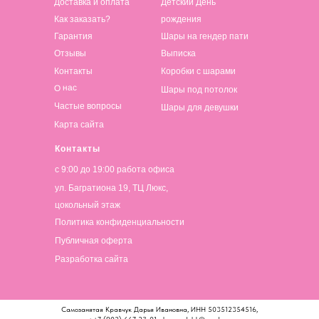
Доставка и оплата
Детский День
Как заказать?
рождения
Гарантия
Шары на гендер пати
Отзывы
Выписка
Контакты
Коробки с шарами
О нас
Шары под потолок
Частые вопросы
Шары для девушки
Карта сайта
Контакты
с 9:00 до 19:00 работа офиса
ул. Багратиона 19, ТЦ Люкс,
цокольный этаж
Политика конфиденциальности
Публичная оферта
Разработка сайта
Самозанятая Кравчук Дарья Ивановна, ИНН 503512354516,
т.: +7 (902) 667-23-01, sharypodolsk@yandex.ru