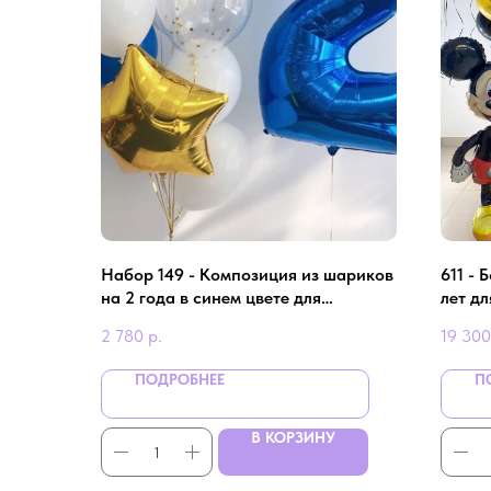
Набор 149 - Композиция из шариков
611 -
на 2 года в синем цвете для
лет д
мальчика
2 780
р.
19 300
ПОДРОБНЕЕ
П
В КОРЗИНУ