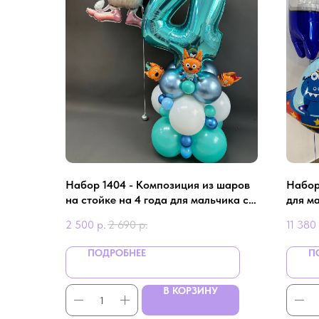
Набор 1404 - Композиция из шаров
Набор
на стойке на 4 года для мальчика с
для ма
Бубой
2 500
р.
2 690
р.
11 380
ПОДРОБНЕЕ
П
В КОРЗИНУ