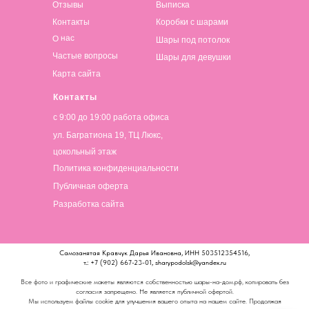
Отзывы
Выписка
Контакты
Коробки с шарами
О нас
Шары под потолок
Частые вопросы
Шары для девушки
Карта сайта
Контакты
с 9:00 до 19:00 работа офиса
ул. Багратиона 19, ТЦ Люкс,
цокольный этаж
Политика конфиденциальности
Публичная оферта
Разработка сайта
Самозанятая Кравчук Дарья Ивановна, ИНН 503512354516,
т.: +7 (902) 667-23-01, sharypodolsk@yandex.ru
Все фото и графические макеты являются собственностью шары-на-дом.рф, копировать без
согласия запрещено. Не является публичной офертой.
Мы используем файлы cookie для улучшения вашего опыта на нашем сайте. Продолжая