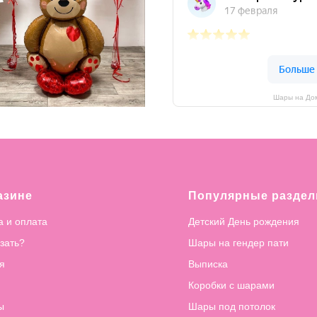
Шары на Дом
азине
Популярные разде
а и оплата
Детский День рождения
азать?
Шары на гендер пати
я
Выписка
Коробки с шарами
ы
Шары под потолок