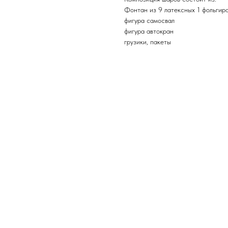
Фонтан из 9 латексных 1 фольгир
фигура самосвал
фигура автокран
грузики, пакеты