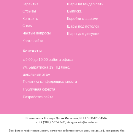
Гарантия
Шары на гендер пати
Отзывы
Выписка
Контакты
Коробки с шарами
О нас
Шары под потолок
Частые вопросы
Шары для девушки
Карта сайта
Контакты
с 9:00 до 19:00 работа офиса
ул. Багратиона 19, ТЦ Люкс,
цокольный этаж
Политика конфиденциальности
Публичная оферта
Разработка сайта
Самозанятая Кравчук Дарья Ивановна, ИНН 503512354516,
т.: +7 (902) 667-23-01, sharypodolsk@yandex.ru
Все фото и графические макеты являются собственностью шары-на-дом.рф, копировать без