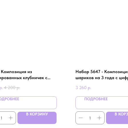
- Композиция из
Набор 5647 - Композици
ированных клубничек с
шариков на 3 года с циф
й в красном цвете
р.
4 200
р.
3 260
р.
ОДРОБНЕЕ
ПОДРОБНЕЕ
В КОРЗИНУ
В КОР