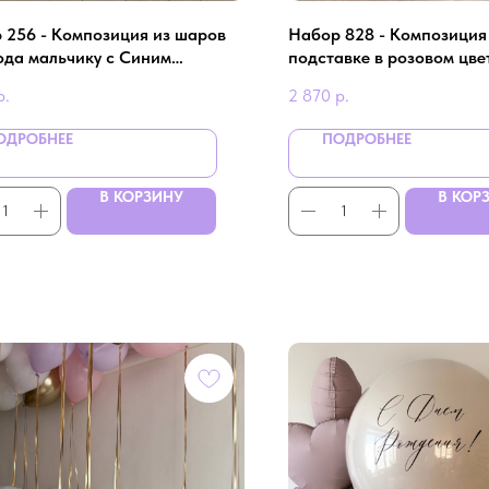
 256 - Композиция из шаров
Набор 828 - Композиция
года мальчику с Синим
подставке в розовом цвет
ором
с Китти
р.
2 870
р.
ОДРОБНЕЕ
ПОДРОБНЕЕ
В КОРЗИНУ
В КОР