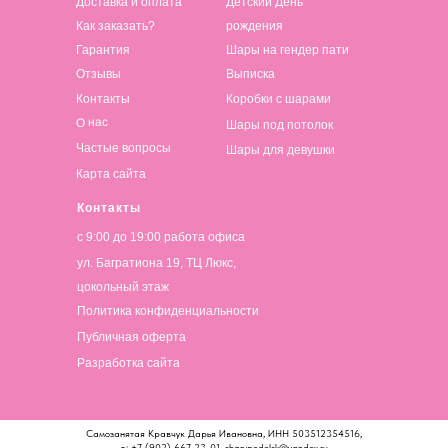
Доставка и оплата
Детский День
Как заказать?
рождения
Гарантия
Шары на гендер пати
Отзывы
Выписка
Контакты
Коробки с шарами
О нас
Шары под потолок
Частые вопросы
Шары для девушки
Карта сайта
Контакты
с 9:00 до 19:00 работа офиса
ул. Багратиона 19, ТЦ Люкс,
цокольный этаж
Политика конфиденциальности
Публичная оферта
Разработка сайта
Самозанятая Кравчук Дарья Ивановна, ИНН 503512354516,
т.: +7 (902) 667-23-01, sharypodolsk@yandex.ru