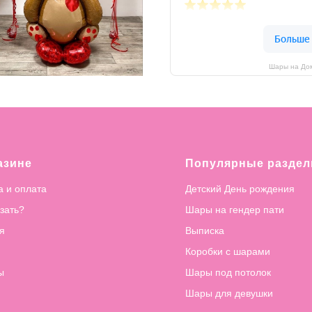
Шары на Дом
азине
Популярные разде
а и оплата
Детский День рождения
азать?
Шары на гендер пати
я
Выписка
Коробки с шарами
ы
Шары под потолок
Шары для девушки