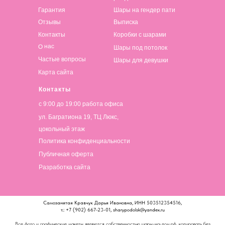
Гарантия
Шары на гендер пати
Отзывы
Выписка
Контакты
Коробки с шарами
О нас
Шары под потолок
Частые вопросы
Шары для девушки
Карта сайта
Контакты
с 9:00 до 19:00 работа офиса
ул. Багратиона 19, ТЦ Люкс,
цокольный этаж
Политика конфиденциальности
Публичная оферта
Разработка сайта
Самозанятая Кравчук Дарья Ивановна, ИНН 503512354516,
т.: +7 (902) 667-23-01, sharypodolsk@yandex.ru
Все фото и графические макеты являются собственностью шары-на-дом.рф, копировать без