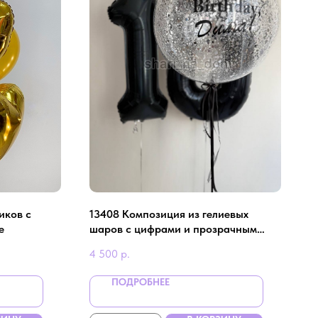
иков с
13408 Композиция из гелиевых
е
шаров с цифрами и прозрачным
шаром в серебряном цвете
4 500
р.
ПОДРОБНЕЕ