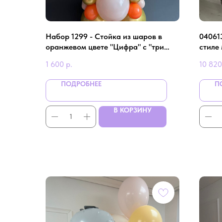
Набор 1299 - Стойка из шаров в
04061
оранжевом цвете "Цифра" с "три
стиле
кота"
1 600
р.
10 820
ПОДРОБНЕЕ
П
В КОРЗИНУ