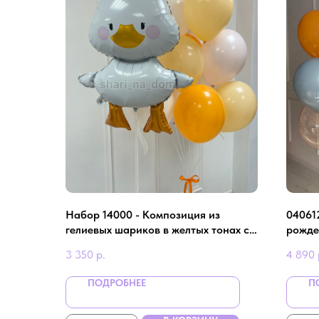
Набор 14000 - Композиция из
04061
гелиевых шариков в желтых тонах с
рожде
гусем
3 350
р.
4 890
ПОДРОБНЕЕ
П