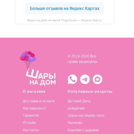
Шары на Дом на карте Подольска — Яндекс Карты
© 2019-2026 Все
права защищены
О магазине
Популярные разделы
Доставка и оплата
Детский День
Как заказать?
рождения
Гарантия
Шары на гендер пати
Отзывы
Выписка
Контакты
Коробки с шарами