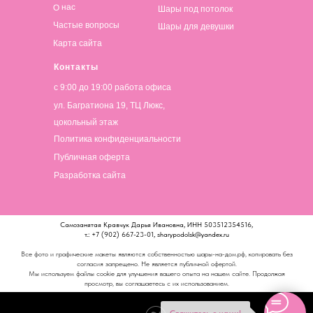
О нас
Шары под потолок
Частые вопросы
Шары для девушки
Карта сайта
Контакты
с 9:00 до 19:00 работа офиса
ул. Багратиона 19, ТЦ Люкс,
цокольный этаж
Политика конфиденциальности
Публичная оферта
Разработка сайта
Самозанятая Кравчук Дарья Ивановна, ИНН 503512354516,
т.: +7 (902) 667-23-01, sharypodolsk@yandex.ru
Все фото и графические макеты являются собственностью шары-на-дом.рф, копировать без
согласия запрещено. Не является публичной офертой.
Мы используем файлы cookie для улучшения вашего опыта на нашем сайте. Продолжая
просмотр, вы соглашаетесь с их использованием.