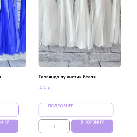
я
Гирлянда пушистик белая
350
р.
ПОДРОБНЕЕ
ЗИНУ
В КОРЗИНУ