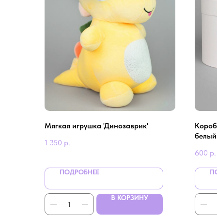
Мягкая игрушка 'Динозаврик'
Короб
белый
1 350
р.
600
р.
ПОДРОБНЕЕ
П
В КОРЗИНУ