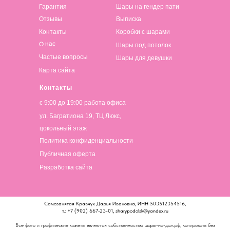
Гарантия
Шары на гендер пати
Отзывы
Выписка
Контакты
Коробки с шарами
О нас
Шары под потолок
Частые вопросы
Шары для девушки
Карта сайта
Контакты
с 9:00 до 19:00 работа офиса
ул. Багратиона 19, ТЦ Люкс,
цокольный этаж
Политика конфиденциальности
Публичная оферта
Разработка сайта
Самозанятая Кравчук Дарья Ивановна, ИНН 503512354516,
т.: +7 (902) 667-23-01, sharypodolsk@yandex.ru
Все фото и графические макеты являются собственностью шары-на-дом.рф, копировать без