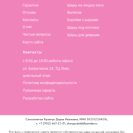
Гарантия
Шары на гендер пати
Отзывы
Выписка
Контакты
Коробки с шарами
О нас
Шары под потолок
Частые вопросы
Шары для девушки
Карта сайта
Контакты
с 9:00 до 19:00 работа офиса
ул. Багратиона 19, ТЦ Люкс,
цокольный этаж
Политика конфиденциальности
Публичная оферта
Разработка сайта
Самозанятая Кравчук Дарья Ивановна, ИНН 503512354516,
т.: +7 (902) 667-23-01, sharypodolsk@yandex.ru
Все фото и графические макеты являются собственностью шары-на-дом.рф, копировать без