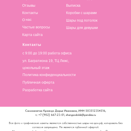
Отзывы
Выписка
Контакты
Коробки с шарами
О нас
Шары под потолок
Частые вопросы
Шары для девушки
Карта сайта
Контакты
с 9:00 до 19:00 работа офиса
ул. Багратиона 19, ТЦ Люкс,
цокольный этаж
Политика конфиденциальности
Публичная оферта
Разработка сайта
Самозанятая Кравчук Дарья Ивановна, ИНН 503512354516,
т.: +7 (902) 667-23-01, sharypodolsk@yandex.ru
Все фото и графические макеты являются собственностью шары-на-дом.рф, копировать без
согласия запрещено. Не является публичной офертой.