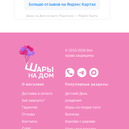
Шары на Дом на карте Подольска — Яндекс Карты
© 2019-2026 Все
права защищены
О магазине
Популярные разделы
Доставка и оплата
Детский День
Как заказать?
рождения
Гарантия
Шары на гендер пати
Отзывы
Выписка
Контакты
Коробки с шарами
О нас