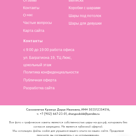
Отзывы
Выписка
Контакты
Коробки с шарами
О нас
Шары под потолок
Частые вопросы
Шары для девушки
Карта сайта
Контакты
с 9:00 до 19:00 работа офиса
ул. Багратиона 19, ТЦ Люкс,
цокольный этаж
Политика конфиденциальности
Публичная оферта
Разработка сайта
Самозанятая Кравчук Дарья Ивановна, ИНН 503512354516,
т.: +7 (902) 667-23-01, sharypodolsk@yandex.ru
Все фото и графические макеты являются собственностью шары-на-дом.рф, копировать без
согласия запрещено. Не является публичной офертой.
Мы используем файлы cookie для улучшения вашего опыта на нашем сайте. Продолжая
просмотр, вы соглашаетесь с их использованием.