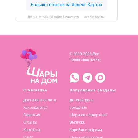
Шары на Дом на карте Подольска — Яндекс Карты
© 2019-2026 Все
права защищены
О магазине
Популярные разделы
Доставка и оплата
Детский День
Как заказать?
рождения
Гарантия
Шары на гендер пати
Отзывы
Выписка
Контакты
Коробки с шарами
О нас