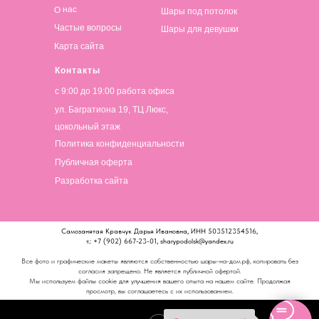
О нас
Шары под потолок
Частые вопросы
Шары для девушки
Карта сайта
Контакты
с 9:00 до 19:00 работа офиса
ул. Багратиона 19, ТЦ Люкс,
цокольный этаж
Политика конфиденциальности
Публичная оферта
Разработка сайта
Самозанятая Кравчук Дарья Ивановна, ИНН 503512354516,
т.: +7 (902) 667-23-01, sharypodolsk@yandex.ru
Все фото и графические макеты являются собственностью шары-на-дом.рф, копировать без
согласия запрещено. Не является публичной офертой.
Мы используем файлы cookie для улучшения вашего опыта на нашем сайте. Продолжая
просмотр, вы соглашаетесь с их использованием.