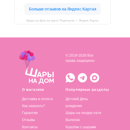
Шары на Дом на карте Подольска — Яндекс Карты
© 2019-2026 Все
права защищены
О магазине
Популярные разделы
Доставка и оплата
Детский День
Как заказать?
рождения
Гарантия
Шары на гендер пати
Отзывы
Выписка
Контакты
Коробки с шарами