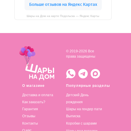
Шары на Дом на карте Подольска — Яндекс Карты
© 2019-2026 Все
права защищены
О магазине
Популярные разделы
Доставка и оплата
Детский День
Как заказать?
рождения
Гарантия
Шары на гендер пати
Отзывы
Выписка
Контакты
Коробки с шарами
О нас