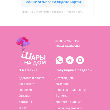
Шары на Дом на карте Подольска — Яндекс Карты
© 2019-2026 Все
права защищены
О магазине
Популярные разделы
Доставка и оплата
Детский День
Как заказать?
рождения
Гарантия
Шары на гендер пати
Отзывы
Выписка
Контакты
Коробки с шарами
О нас
Шары под потолок