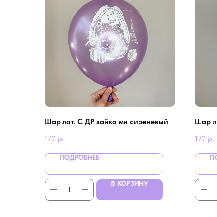
Шар лат. С ДР зайка ми сиреневый
Шар ла
170
р.
170
р.
ПОДРОБНЕЕ
П
В КОРЗИНУ