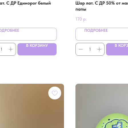
ат. С ДР Единорог белый
Шар лат. С ДР 50% от м
папы
170
р.
ОДРОБНЕЕ
ПОДРОБНЕЕ
В КОРЗИНУ
В КОР