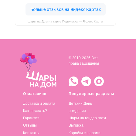
Шары на Дом на карте Подольска — Яндекс Карты
© 2019-2026 Все
права защищены
О магазине
Популярные разделы
Доставка и оплата
Детский День
Как заказать?
рождения
Гарантия
Шары на гендер пати
Отзывы
Выписка
Контакты
Коробки с шарами