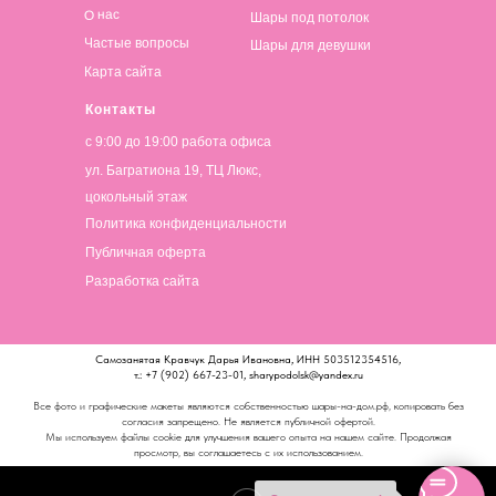
О нас
Шары под потолок
Частые вопросы
Шары для девушки
Карта сайта
Контакты
с 9:00 до 19:00 работа офиса
ул. Багратиона 19, ТЦ Люкс,
цокольный этаж
Политика конфиденциальности
Публичная оферта
Разработка сайта
Самозанятая Кравчук Дарья Ивановна, ИНН 503512354516,
т.: +7 (902) 667-23-01, sharypodolsk@yandex.ru
Все фото и графические макеты являются собственностью шары-на-дом.рф, копировать без
согласия запрещено. Не является публичной офертой.
Мы используем файлы cookie для улучшения вашего опыта на нашем сайте. Продолжая
просмотр, вы соглашаетесь с их использованием.