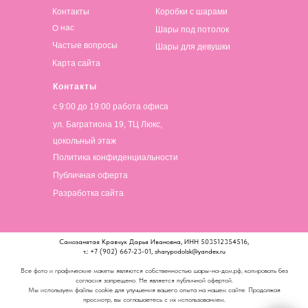
Контакты
Коробки с шарами
О нас
Шары под потолок
Частые вопросы
Шары для девушки
Карта сайта
Контакты
с 9:00 до 19:00 работа офиса
ул. Багратиона 19, ТЦ Люкс,
цокольный этаж
Политика конфиденциальности
Публичная оферта
Разработка сайта
Самозанятая Кравчук Дарья Ивановна, ИНН 503512354516,
т.: +7 (902) 667-23-01, sharypodolsk@yandex.ru
Все фото и графические макеты являются собственностью шары-на-дом.рф, копировать без
согласия запрещено. Не является публичной офертой.
Мы используем файлы cookie для улучшения вашего опыта на нашем сайте. Продолжая
просмотр, вы соглашаетесь с их использованием.