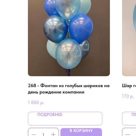
268 - Фонтан из голубых шариков на
Шар г
день рождение компании
170
р.
1 880
р.
ПОДРОБНЕЕ
П
В КОРЗИНУ