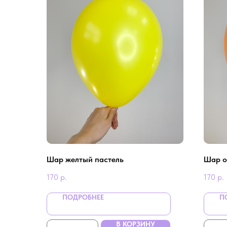
Шар желтый пастель
Шар о
170
р.
170
р.
ПОДРОБНЕЕ
П
В КОРЗИНУ