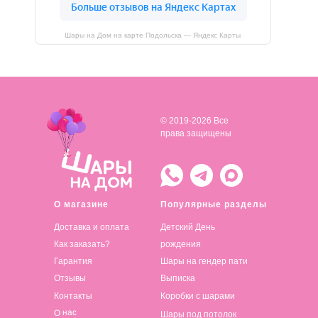
Шары на Дом на карте Подольска — Яндекс Карты
© 2019-2026 Все
права защищены
О магазине
Популярные разделы
Доставка и оплата
Детский День
Как заказать?
рождения
Гарантия
Шары на гендер пати
Отзывы
Выписка
Контакты
Коробки с шарами
О нас
Шары под потолок