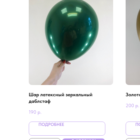
Шар латексный зеркальный
Золот
даблстаф
200
р.
190
р.
ПОДРОБНЕЕ
П