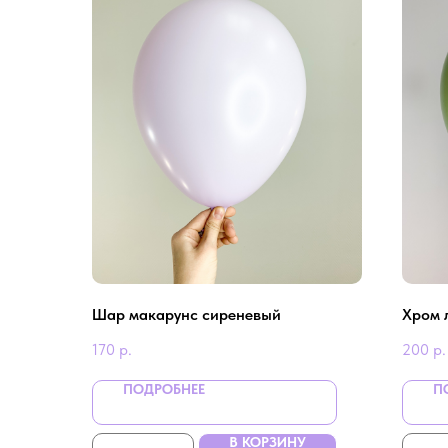
Шар макарунс сиреневый
Хром 
170
р.
200
р.
ПОДРОБНЕЕ
П
В КОРЗИНУ