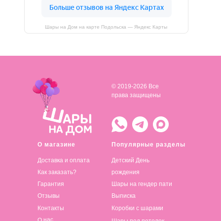
Шары на Дом на карте Подольска — Яндекс Карты
© 2019-2026 Все
права защищены
О магазине
Популярные разделы
Доставка и оплата
Детский День
Как заказать?
рождения
Гарантия
Шары на гендер пати
Отзывы
Выписка
Контакты
Коробки с шарами
О нас