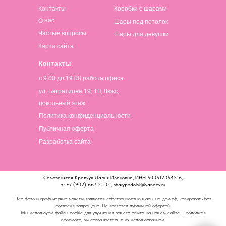
Контакты
Коробки с шарами
О нас
Шары под потолок
Частые вопросы
Шары для девушки
Карта сайта
Контакты
с 9:00 до 19:00 работа офиса
ул. Багратиона 19, ТЦ Люкс,
цокольный этаж
Политика конфиденциальности
Публичная оферта
Разработка сайта
Самозанятая Кравчук Дарья Ивановна, ИНН 503512354516,
т.: +7 (902) 667-23-01, sharypodolsk@yandex.ru
Все фото и графические макеты являются собственностью шары-на-дом.рф, копировать без
согласия запрещено. Не является публичной офертой.
Мы используем файлы cookie для улучшения вашего опыта на нашем сайте. Продолжая
просмотр, вы соглашаетесь с их использованием.