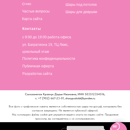
О нас
Шары под потолок
Частые вопросы
Шары для девушки
Карта сайта
Контакты
с 9:00 до 19:00 работа офиса
ул. Багратиона 19, ТЦ Люкс,
цокольный этаж
Политика конфиденциальности
Публичная оферта
Разработка сайта
Самозанятая Кравчук Дарья Ивановна, ИНН 503512354516,
т.: +7 (902) 667-23-01, sharypodolsk@yandex.ru
Все фото и графические макеты являются собственностью шары-на-дом.рф, копировать без
согласия запрещено. Не является публичной офертой.
Мы используем файлы cookie для улучшения вашего опыта на нашем сайте. Продолжая
просмотр, вы соглашаетесь с их использованием.