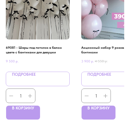
69081 - Шары под потолок в белом
Aкционный нaбор 9 розовые 
цвете с бантиками для девушки
бsнтикsми
9 500
р.
3 900
р.
4 550
р.
ПОДРОБНЕЕ
ПОДРОБНЕЕ
В КОРЗИНУ
В КОРЗИНУ