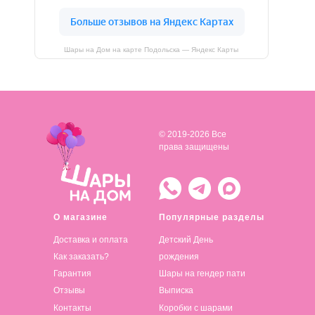
Шары на Дом на карте Подольска — Яндекс Карты
© 2019-2026 Все
права защищены
О магазине
Популярные разделы
Доставка и оплата
Детский День
Как заказать?
рождения
Гарантия
Шары на гендер пати
Отзывы
Выписка
Контакты
Коробки с шарами