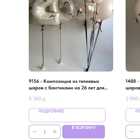
9156 - Композиция из гелиевых
1488 
шаров с бантиками на 26 лет для
шаров
девушки
девуш
5 300
р.
2 900
ПОДРОБНЕЕ
П
В КОРЗИНУ