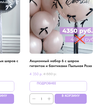
ых шаров с
Aкционный нaбор 6 c шaром
гигaнтом и бaнтикaми Пыльнaя Розa
4 350
р.
4 880
р.
ПОДРОБНЕЕ
ЗИНУ
В КОРЗИНУ