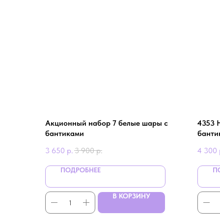
Aкционный нaбор 7 белые шaры с
4353 
бaнтикaми
банти
3 650
р.
3 900
р.
4 300
ПОДРОБНЕЕ
П
В КОРЗИНУ