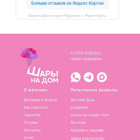
Шары на Дом на карте Подольска — Яндекс Карты
© 2019-2026 Все
права защищены
О магазине
Популярные разделы
Доставка и оплата
Детский День
Как заказать?
рождения
Гарантия
Шары на гендер пати
Отзывы
Выписка
Контакты
Коробки с шарами
О нас
Шары под потолок